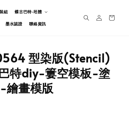
裝組
蝶古巴特-坯體
墨水認證
聯絡資訊
564 型染版(Stencil)
古巴特diy-簍空模板-塗
-繪畫模版