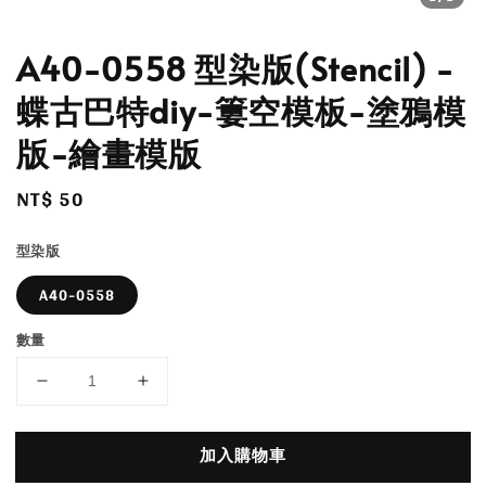
A40-0558 型染版(Stencil) -
蝶古巴特diy-簍空模板-塗鴉模
版-繪畫模版
Regular
NT$ 50
price
型染版
A40-0558
數量
加入購物車