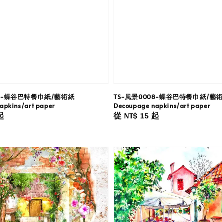
09-蝶谷巴特餐巾紙/藝術紙
TS-風景0008-蝶谷巴特餐巾紙/藝
apkins/art paper
Decoupage napkins/art paper
起
Regular
從
NT$ 15
起
price