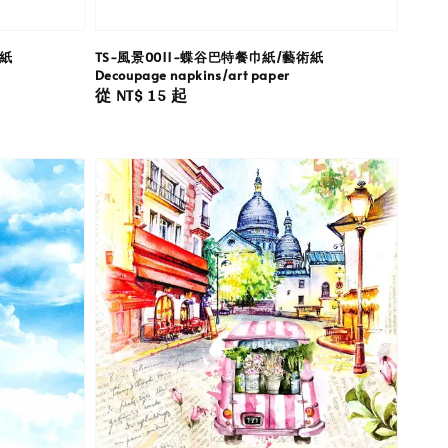
術紙
TS-風景0011-蝶谷巴特餐巾紙/藝術紙
Decoupage napkins/art paper
Regular
從
NT$ 15
起
price