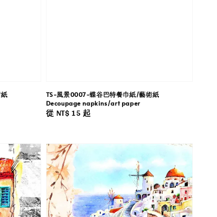
術紙
TS-風景0007-蝶谷巴特餐巾紙/藝術紙
Decoupage napkins/art paper
Regular
從
NT$ 15
起
price