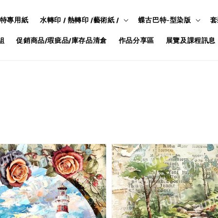
特專用紙
水轉印 / 熱轉印 /藝術紙 /
蝶古巴特-型染版
套
組
促銷商品/瑕疵品/庫存品清倉
作品分享區
展覽及課程訊息