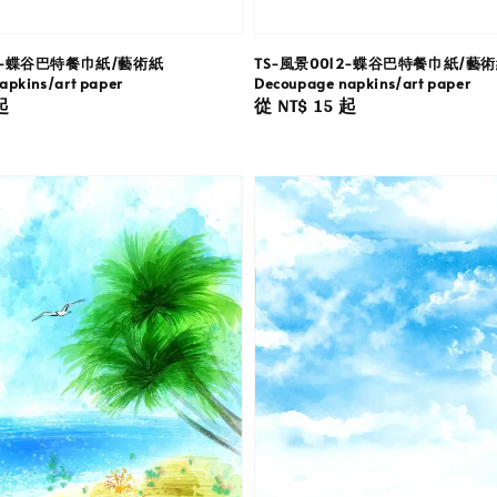
13-蝶谷巴特餐巾紙/藝術紙
TS-風景0012-蝶谷巴特餐巾紙/藝
apkins/art paper
Decoupage napkins/art paper
起
Regular
從
NT$ 15
起
price