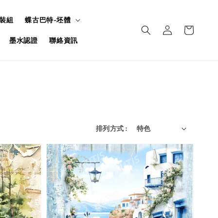
裝組
蝶古巴特-坯體
墨水認證
聯絡資訊
排列方式 :