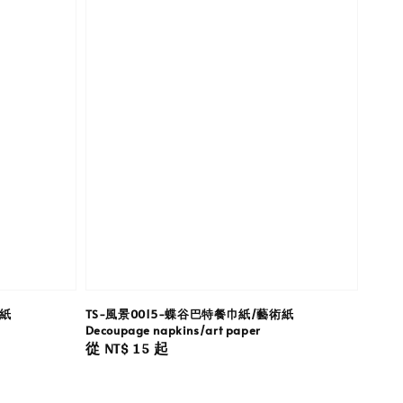
術紙
TS-風景0015-蝶谷巴特餐巾紙/藝術紙
Decoupage napkins/art paper
Regular
從
NT$ 15
起
price