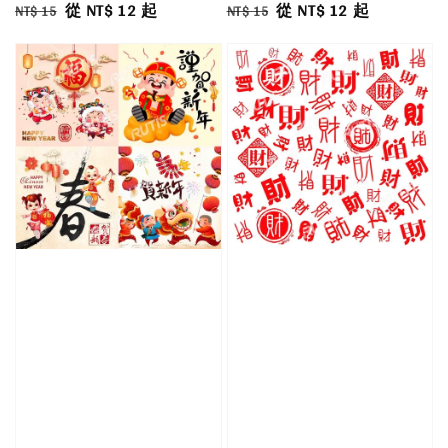
Regular
Sale
從
NT$ 12
起
Regular
Sale
從
NT$ 12
起
NT$ 15
NT$ 15
price
price
price
price