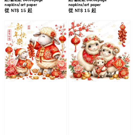
napkins/art paper
napkins/art paper
Regular
從
NT$ 15
起
Regular
從
NT$ 15
起
price
price