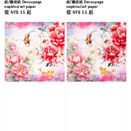
紙/藝術紙 Decoupage
紙/藝術紙 Decoupage
napkins/art paper
napkins/art paper
Regular
從
NT$ 15
起
Regular
從
NT$ 15
起
price
price