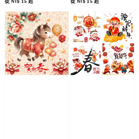
Regular
從
NT$ 15
起
Regular
從
NT$ 15
起
price
price