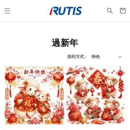
過新年
排列方式 :