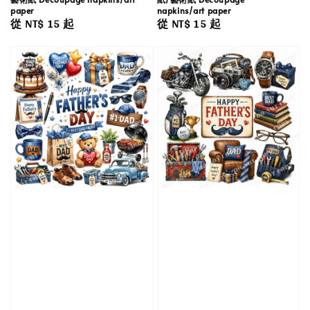
paper
napkins/art paper
Regular
從
NT$ 15
起
Regular
從
NT$ 15
起
price
price