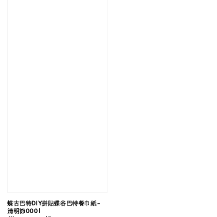
蝶古巴特DIY拼貼蝶谷巴特餐巾紙-
清明節0001