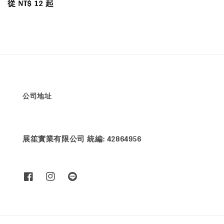
Regular
從
NT$ 12
起
price
公司地址
展笙實業有限公司 統編: 42864956