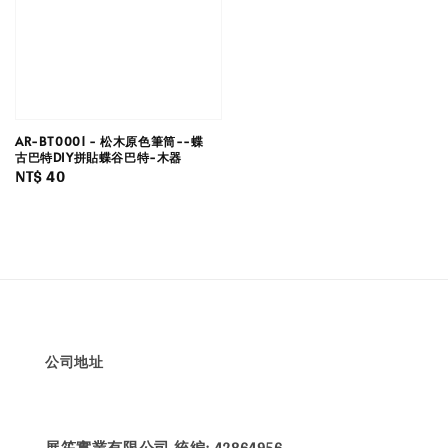
AR-BT0001 - 松木原色筆筒--蝶
古巴特DIY拼貼蝶谷巴特-木器
Regular
NT$ 40
price
公司地址
展笙實業有限公司 統編: 42864956