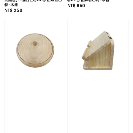
Regular
NT$ 650
特-木器
Regular
NT$ 250
price
price