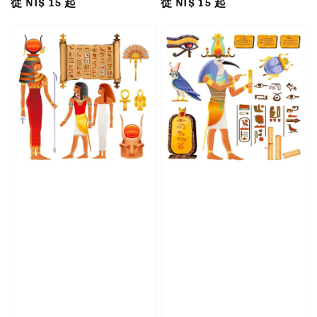
Regular
從
NT$ 15
起
Regular
從
NT$ 15
起
price
price