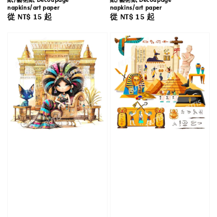
napkins/art paper
napkins/art paper
Regular
從
NT$ 15
起
Regular
從
NT$ 15
起
price
price