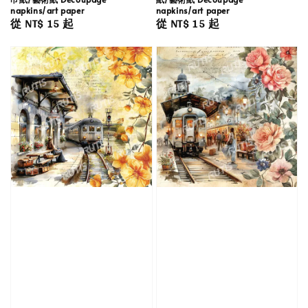
napkins/art paper
napkins/art paper
Regular
從
NT$ 15
起
Regular
從
NT$ 15
起
price
price