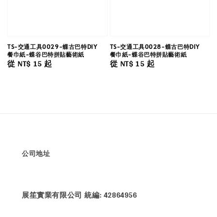
TS-交通工具0029-蝶古巴特DIY
TS-交通工具0028-蝶古巴特DIY
餐巾紙-蝶谷巴特拼貼藝術紙
餐巾紙-蝶谷巴特拼貼藝術紙
Regular
從
NT$ 15
起
Regular
從
NT$ 15
起
price
price
公司地址
展笙實業有限公司 統編: 42864956