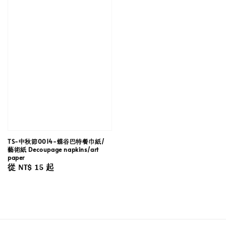
TS-中秋節0014-蝶谷巴特餐巾紙/
藝術紙 Decoupage napkins/art
paper
Regular
從
NT$ 15
起
price