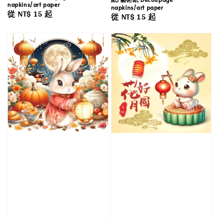
napkins/art paper
napkins/art paper
Regular
從
NT$ 15
起
Regular
從
NT$ 15
起
price
price