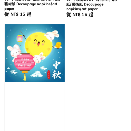
藝術紙 Decoupage napkins/art
紙/藝術紙 Decoupage
paper
napkins/art paper
Regular
從
NT$ 15
起
Regular
從
NT$ 15
起
price
price