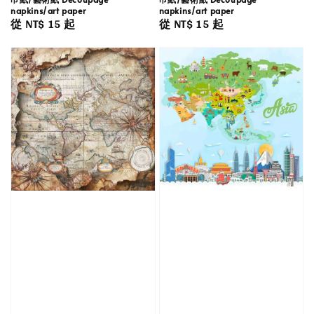
napkins/art paper
napkins/art paper
Regular
從
NT$ 15
起
Regular
從
NT$ 15
起
price
price